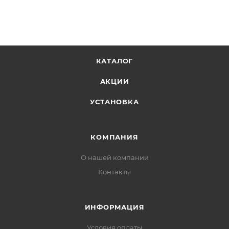
карточке товара, при оформлении заказа (в
корзине), или же уточнить у наших операторов.
КАТАЛОГ
АКЦИИ
УСТАНОВКА
КОМПАНИЯ
О нашей компании
Контакты
ИНФОРМАЦИЯ
Условия оплаты