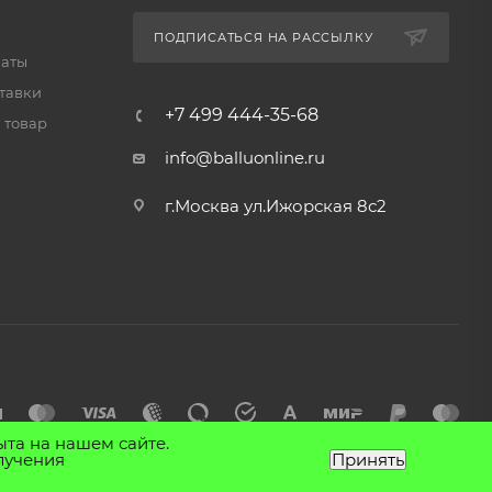
ПОДПИСАТЬСЯ НА РАССЫЛКУ
латы
тавки
+7 499 444-35-68
 товар
info@balluonline.ru
г.Москва ул.Ижорская 8с2
ыта на нашем сайте.
лучения
Принять